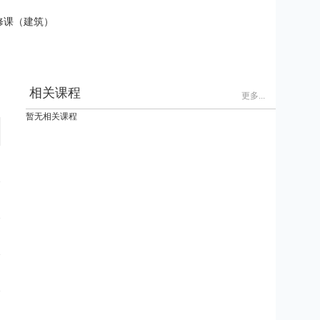
修课（建筑）
修课（市政）
修课（机电）
修课（公路）
相关课程
更多...
选修课（公路工程）
暂无相关课程